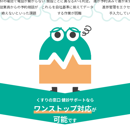
枠の確認で電話が繋がらない
施設ごとに異なるA〜E判定。
誰が予約済みで誰が未
従業員からの予約相談が
これらを自社基準に揃えてデータ化
進捗管理をエクセ
絶えないといった課題
する作業が困難
手入力してい
くすりの窓口 健診サポートなら
ワンストップ対応
が
可能
です