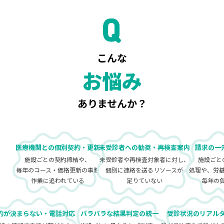
こんな
お悩み
ありませんか？
医療機関との個別契約・更新
未受診者への勧奨・再検査案内
請求の一
施設ごとの契約締結や、
未受診者や再検査対象者に対し、
施設ごと
毎年のコース・価格更新の事務
個別に連絡を送るリソースが
処理や、労
作業に追われている
足りていない
毎年の
約が決まらない・電話対応
バラバラな結果判定の統一
受診状況のリアル