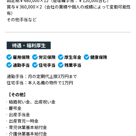
固定給￥480,000×12（管理職手当：￥120,000含む）
賞与￥360,000×2（会社の業績や個人の成績によって変動可能性
有）
その他手当など
待遇・福利厚生
雇用保険
労災保険
厚生年金
健康保険
通勤手当
住宅手当
残業手当
通勤手当：月の定期代上限3万円まで
住宅手当：本人名義の物件で1万円
【その他】
結婚祝い金、出産祝い金
慶弔金
出産手当金
出産育児一時金
育児休業基本給付金
介護休業基本給付金