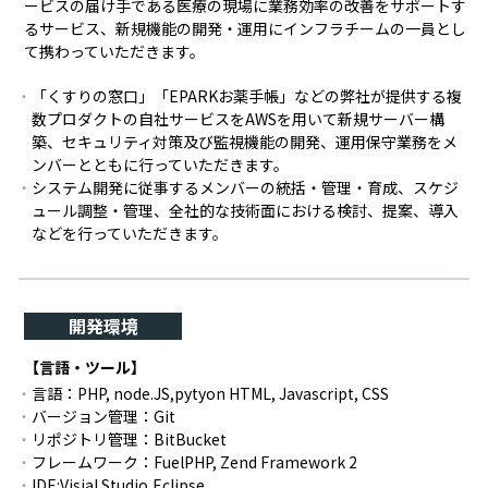
ービスの届け手である医療の現場に業務効率の改善をサポートす
るサービス、新規機能の開発・運用にインフラチームの一員とし
て携わっていただきます。
「くすりの窓口」「EPARKお薬手帳」などの弊社が提供する複
数プロダクトの自社サービスをAWSを用いて新規サーバー構
築、セキュリティ対策及び監視機能の開発、運用保守業務をメ
ンバーとともに行っていただきます。
システム開発に従事するメンバーの統括・管理・育成、スケジ
ュール調整・管理、全社的な技術面における検討、提案、導入
などを行っていただきます。
開発環境
【言語・ツール】
言語：PHP, node.JS,pytyon HTML, Javascript, CSS
バージョン管理：Git
リポジトリ管理：BitBucket
フレームワーク：FuelPHP, Zend Framework 2
IDE:Visial Studio,Eclipse