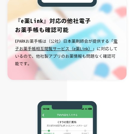
『e薬Link』対応の他社電子
お薬手帳も確認可能
EPARKお薬手帳は（公社）日本薬剤師会が提供する「
電
子お薬手帳相互閲覧サービス（e薬Link）
」に対応して
いるので、他社製アプリのお薬情報も問題なく確認可
能です。